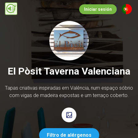
Pasar
Iniciar sesión
al
contenido
principal
El Pòsit Taverna Valenciana
Tapas criativas inspiradas em Valência, num espaço sóbrio
com vigas de madeira expostas e um terraço coberto.
Filtro de alérgenos