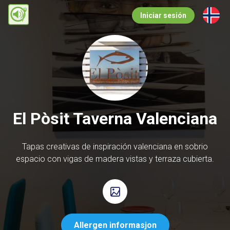
Pasar
Iniciar sesión
al
contenido
principal
El Pòsit Taverna Valenciana
Tapas creativas de inspiración valenciana en sobrio
espacio con vigas de madera vistas y terraza cubierta.
Allergen informasjon