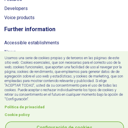
Developers
Voice products
Further information
Accessible establishments
News
Usamos una serie de cookies propias y de terceros en las páginas de este
Prices
sitio web: Cookies esenciales, que son necesarias para el correcto uso de la
web; cookies funcionales, que aportan una facilidad de uso al navegar por la
Contact
página; cookies de rendimiento, que empleamos para generar datos de de
agregación sobre el uso web y estadísticas; y cookies de marketing, que son
empleadas para mostrar contenido relevante y publicidad. Si elige
"ACEPTAR TODAS", usted da su consentimiento para el uso de todas las
Igeltzera Kalea, 1
cookies. Puede aceptar o rechazar individualmente los tipos de cookies y
48610 Urduliz, Bizkaia, Spain
retirar su consentimiento en el futuro en cualquier momento bajo la opción de
"Configuración".
+34 946 766 959
Política de privacidad
+34 649 73 98 56
Cookie policy
comercial@chefs-voice.com
Configuración de cookies