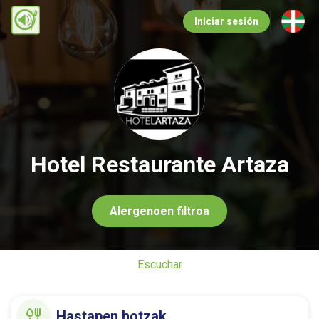
Pasar
Iniciar sesión
al
contenido
principal
Hotel Restaurante Artaza
Alergenoen filtroa
Escuchar
Hastapen hotzak