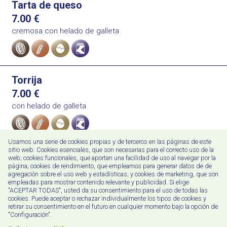
Tarta de queso
7.00
€
cremosa con helado de galleta
Alergenoak
Torrija
7.00
€
con helado de galleta
Alergenoak
Usamos una serie de cookies propias y de terceros en las páginas de este
sitio web: Cookies esenciales, que son necesarias para el correcto uso de la
TARTA DE CHOCOLATE
web; cookies funcionales, que aportan una facilidad de uso al navegar por la
página; cookies de rendimiento, que empleamos para generar datos de de
6.75
€
agregación sobre el uso web y estadísticas; y cookies de marketing, que son
con helado
empleadas para mostrar contenido relevante y publicidad. Si elige
Alergenoak
"ACEPTAR TODAS", usted da su consentimiento para el uso de todas las
cookies. Puede aceptar o rechazar individualmente los tipos de cookies y
retirar su consentimiento en el futuro en cualquier momento bajo la opción de
"Configuración".