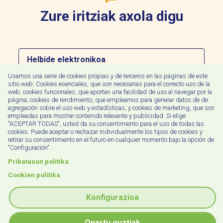
Zure iritziak axola digu
Helbide
elektronikoa
Usamos una serie de cookies propias y de terceros en las páginas de este
Idatzi
sitio web: Cookies esenciales, que son necesarias para el correcto uso de la
web; cookies funcionales, que aportan una facilidad de uso al navegar por la
zure
página; cookies de rendimiento, que empleamos para generar datos de de
iritzia
agregación sobre el uso web y estadísticas; y cookies de marketing, que son
empleadas para mostrar contenido relevante y publicidad. Si elige
"ACEPTAR TODAS", usted da su consentimiento para el uso de todas las
cookies. Puede aceptar o rechazar individualmente los tipos de cookies y
retirar su consentimiento en el futuro en cualquier momento bajo la opción de
"Configuración".
Pribatasun politika
Irakurri dut eta onartzen dut
pribatutasun-
politika
Cookien politika
Konfigurazioa
Bidali
Onartu guztiak