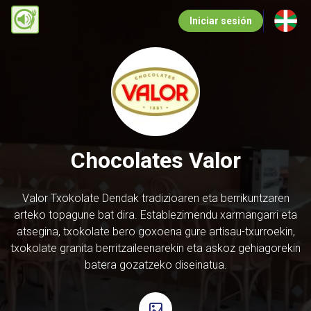
Pasar
Iniciar sesión
al
contenido
principal
Chocolates Valor
Valor Txokolate Dendak tradizioaren eta berrikuntzaren
arteko topagune bat dira. Establezimendu xarmangarri eta
atsegina, txokolate bero goxoena gure artisau-txurroekin,
txokolate granita berritzaileenarekin eta askoz gehiagorekin
batera gozatzeko diseinatua.