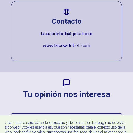
Contacto
lacasadebeli@gmail.com
www.lacasadebeli.com
Tu opinión nos interesa
Correo
Usamos una serie de cookies propias y de terceros en las páginas de este
electrónico
sitio web: Cookies esenciales, que son necesarias para el correcto uso de la
web; cookies funcionales, que aportan una facilidad de uso al navegar por la