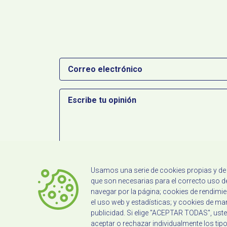
Correo
electrónico
Escribe
tu
opinión
Usamos una serie de cookies propias y de t
He leído y acepto
la política de privacida
que son necesarias para el correcto uso de
navegar por la página; cookies de rendim
el uso web y estadísticas; y cookies de m
publicidad. Si elige "ACEPTAR TODAS", ust
aceptar o rechazar individualmente los tipo