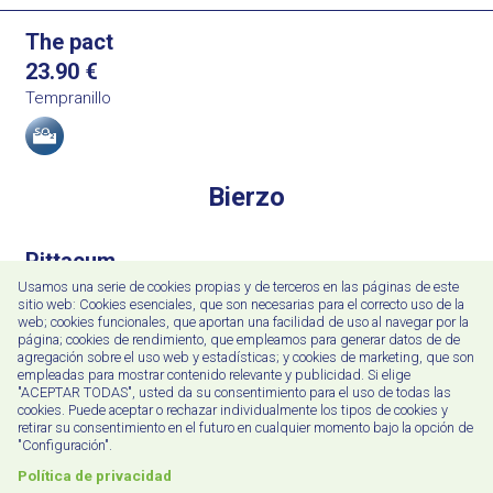
The pact
23.90
€
Tempranillo
Allergens
Bierzo
Pittacum
24.00
€
Usamos una serie de cookies propias y de terceros en las páginas de este
sitio web: Cookies esenciales, que son necesarias para el correcto uso de la
Mencia
web; cookies funcionales, que aportan una facilidad de uso al navegar por la
Allergens
página; cookies de rendimiento, que empleamos para generar datos de de
agregación sobre el uso web y estadísticas; y cookies de marketing, que son
empleadas para mostrar contenido relevante y publicidad. Si elige
"ACEPTAR TODAS", usted da su consentimiento para el uso de todas las
VT Castilla y León
cookies. Puede aceptar o rechazar individualmente los tipos de cookies y
retirar su consentimiento en el futuro en cualquier momento bajo la opción de
"Configuración".
The province of Prieto Pariente
Política de privacidad