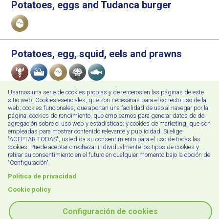
Potatoes, eggs and Tudanca burger
Allergens
Potatoes, egg, squid, eels and prawns
Allergens
Usamos una serie de cookies propias y de terceros en las páginas de este
sitio web: Cookies esenciales, que son necesarias para el correcto uso de la
Potatoes, egg, garlic prawns and ali-oli
web; cookies funcionales, que aportan una facilidad de uso al navegar por la
Allergens
página; cookies de rendimiento, que empleamos para generar datos de de
agregación sobre el uso web y estadísticas; y cookies de marketing, que son
empleadas para mostrar contenido relevante y publicidad. Si elige
"ACEPTAR TODAS", usted da su consentimiento para el uso de todas las
cookies. Puede aceptar o rechazar individualmente los tipos de cookies y
Potatoes, egg and Iberian ham
retirar su consentimiento en el futuro en cualquier momento bajo la opción de
Allergens
"Configuración".
Política de privacidad
Cookie policy
Potatoes, eggs and chorizo from Potes
Allergens
Configuración de cookies