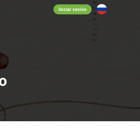
Iniciar sesión
ío