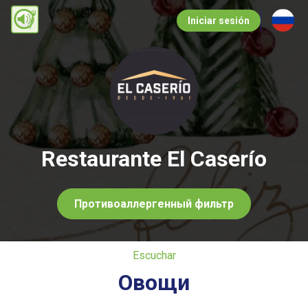
Pasar
Iniciar sesión
al
contenido
principal
Restaurante El Caserío
Противоаллергенный фильтр
Escuchar
Овощи