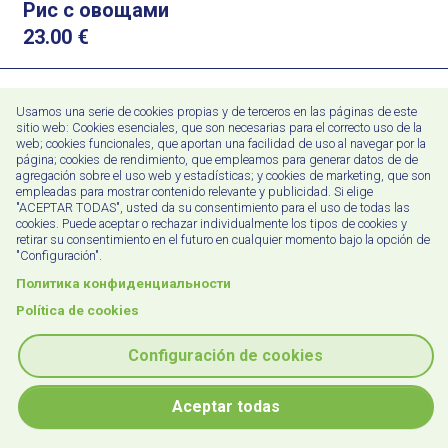
Рис с овощами
23.00
€
Овощи на гриле
Usamos una serie de cookies propias y de terceros en las páginas de este
22.00
€
sitio web: Cookies esenciales, que son necesarias para el correcto uso de la
web; cookies funcionales, que aportan una facilidad de uso al navegar por la
página; cookies de rendimiento, que empleamos para generar datos de de
agregación sobre el uso web y estadísticas; y cookies de marketing, que son
Овощное рагу с иберийской ветчиной
empleadas para mostrar contenido relevante y publicidad. Si elige
20.00
€
"ACEPTAR TODAS", usted da su consentimiento para el uso de todas las
cookies. Puede aceptar o rechazar individualmente los tipos de cookies y
retirar su consentimiento en el futuro en cualquier momento bajo la opción de
"Configuración".
Политика конфиденциальности
Política de cookies
Configuración de cookies
Copyright © 2026 Puntodis S.L.
Aceptar todas