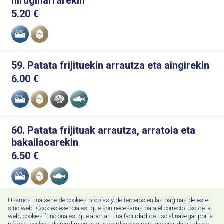
hirugiharrarekin
5.20
€
Alergenoak
59. Patata frijituekin arrautza eta aingirekin
6.00
€
Alergenoak
60. Patata frijituak arrautza, arratoia eta
bakailaoarekin
6.50
€
Alergenoak
Usamos una serie de cookies propias y de terceros en las páginas de este
61. Patata frijituak arrautza, hirugiharra eta
sitio web: Cookies esenciales, que son necesarias para el correcto uso de la
web; cookies funcionales, que aportan una facilidad de uso al navegar por la
gazta