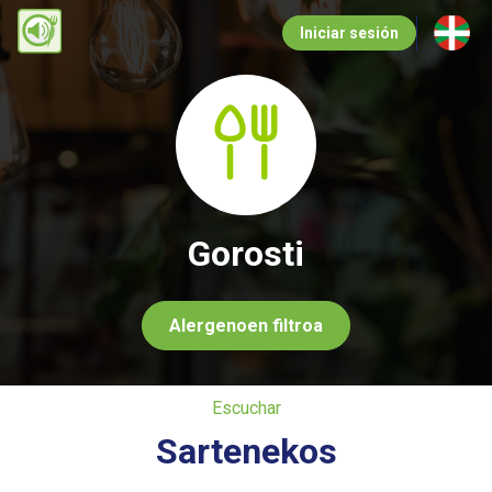
Pasar
Iniciar sesión
al
contenido
principal
Gorosti
Alergenoen filtroa
Escuchar
Sartenekos