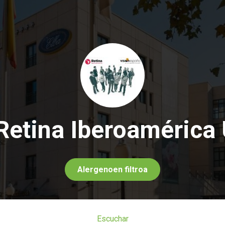
 Retina Iberoamérica
Alergenoen filtroa
Escuchar