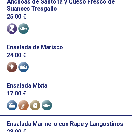
Anchoas de Santoña y Queso Fresco de
Suances Tresgallo
25.00
€
Alérgenos
Ensalada de Marisco
24.00
€
Alérgenos
Ensalada Mixta
17.00
€
Alérgenos
Ensalada Marinero con Rape y Langostinos
23.00
€