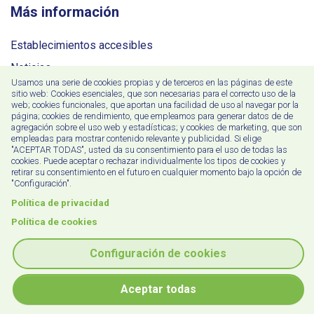
Más información
Establecimientos accesibles
Noticias
Usamos una serie de cookies propias y de terceros en las páginas de este
Precios
sitio web: Cookies esenciales, que son necesarias para el correcto uso de la
web; cookies funcionales, que aportan una facilidad de uso al navegar por la
Contacto
página; cookies de rendimiento, que empleamos para generar datos de de
agregación sobre el uso web y estadísticas; y cookies de marketing, que son
empleadas para mostrar contenido relevante y publicidad. Si elige
"ACEPTAR TODAS", usted da su consentimiento para el uso de todas las
Igeltzera Kalea, 1
cookies. Puede aceptar o rechazar individualmente los tipos de cookies y
48610 Urduliz, Bizkaia, España
retirar su consentimiento en el futuro en cualquier momento bajo la opción de
"Configuración".
+34 946 766 959
Política de privacidad
+34 649 73 98 56
Política de cookies
comercial@chefs-voice.com
Configuración de cookies
Aceptar todas
Copyright © 2026 Puntodis S.L.