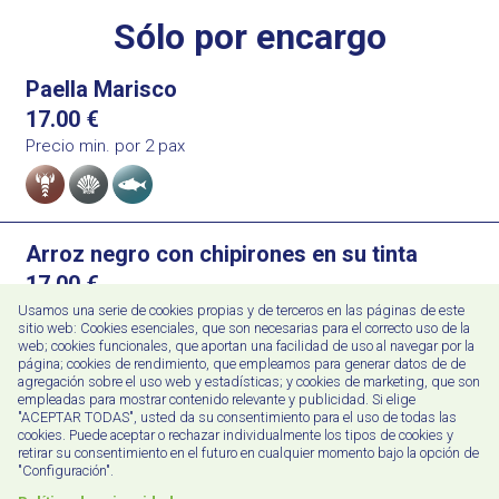
Sólo por encargo
Paella Marisco
17.00
€
Precio min. por 2 pax
Alérgenos
Arroz negro con chipirones en su tinta
17.00
€
precio por persona minimo 2 pax
Usamos una serie de cookies propias y de terceros en las páginas de este
Alérgenos
sitio web: Cookies esenciales, que son necesarias para el correcto uso de la
web; cookies funcionales, que aportan una facilidad de uso al navegar por la
página; cookies de rendimiento, que empleamos para generar datos de de
agregación sobre el uso web y estadísticas; y cookies de marketing, que son
empleadas para mostrar contenido relevante y publicidad. Si elige
Pollo de corral 4/6 personas
"ACEPTAR TODAS", usted da su consentimiento para el uso de todas las
cookies. Puede aceptar o rechazar individualmente los tipos de cookies y
0.00
€
retirar su consentimiento en el futuro en cualquier momento bajo la opción de
"Configuración".
Precio Según Mercado