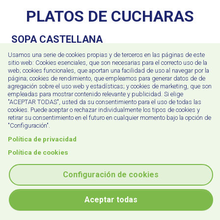
PLATOS DE CUCHARAS
SOPA CASTELLANA
13.20
€
Usamos una serie de cookies propias y de terceros en las páginas de este
sitio web: Cookies esenciales, que son necesarias para el correcto uso de la
CON HUEVO ESCALFADO Y BOLETUS
web; cookies funcionales, que aportan una facilidad de uso al navegar por la
Alérgenos
página; cookies de rendimiento, que empleamos para generar datos de de
agregación sobre el uso web y estadísticas; y cookies de marketing, que son
empleadas para mostrar contenido relevante y publicidad. Si elige
"ACEPTAR TODAS", usted da su consentimiento para el uso de todas las
cookies. Puede aceptar o rechazar individualmente los tipos de cookies y
SOPA DE PESCADO Y MARISCOS
retirar su consentimiento en el futuro en cualquier momento bajo la opción de
14.80
€
"Configuración".
Alérgenos
Política de privacidad
Política de cookies
Configuración de cookies
Copyright © 2026 Puntodis S.L.
Aceptar todas