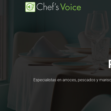
Pasar
al
contenido
principal
Especialistas en arroces, pescados y marisco