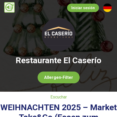
Pasar
Iniciar sesión
al
contenido
principal
Restaurante El Caserío
Allergen-Filter
Escuchar
WEIHNACHTEN 2025 – Market