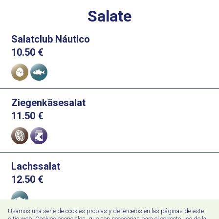
Salate
Salatclub Náutico
10.50
€
Allergene
Ziegenkäsesalat
11.50
€
Allergene
Lachssalat
12.50
€
Allergene
Usamos una serie de cookies propias y de terceros en las páginas de este
sitio web: Cookies esenciales, que son necesarias para el correcto uso de la