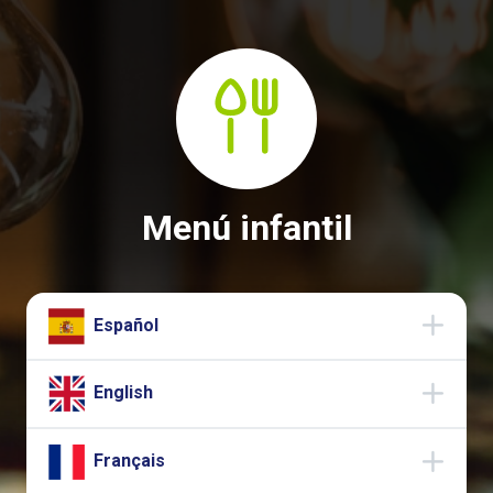
Pasar
al
contenido
principal
Menú infantil
Español
English
Français